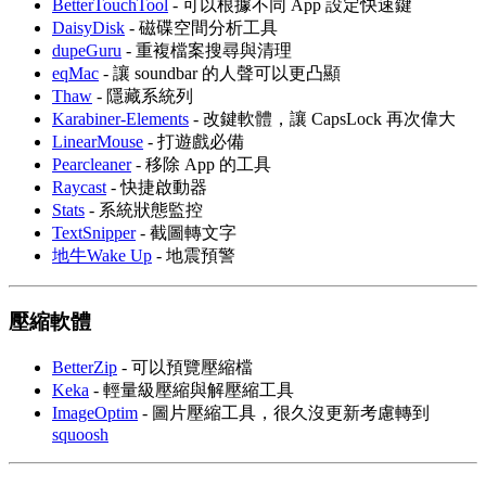
BetterTouchTool
- 可以根據不同 App 設定快速鍵
DaisyDisk
- 磁碟空間分析工具
dupeGuru
- 重複檔案搜尋與清理
eqMac
- 讓 soundbar 的人聲可以更凸顯
Thaw
- 隱藏系統列
Karabiner-Elements
- 改鍵軟體，讓 CapsLock 再次偉大
LinearMouse
- 打遊戲必備
Pearcleaner
- 移除 App 的工具
Raycast
- 快捷啟動器
Stats
- 系統狀態監控
TextSnipper
- 截圖轉文字
地牛Wake Up
- 地震預警
壓縮軟體
BetterZip
- 可以預覽壓縮檔
Keka
- 輕量級壓縮與解壓縮工具
ImageOptim
- 圖片壓縮工具，很久沒更新考慮轉到
squoosh